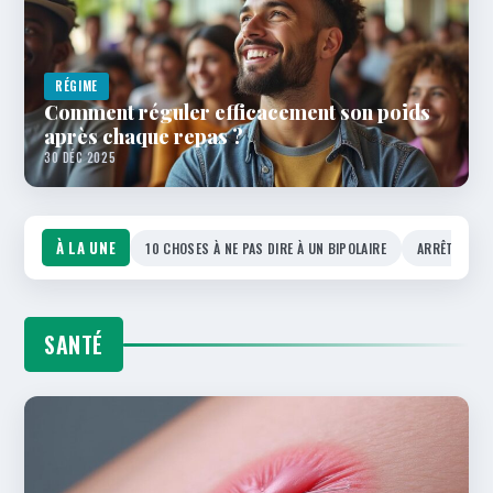
RÉGIME
Comment réguler efficacement son poids
après chaque repas ?
30 DÉC 2025
À LA UNE
10 CHOSES À NE PAS DIRE À UN BIPOLAIRE
ARRÊT DU LI
SANTÉ