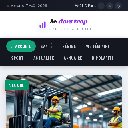
📅 Vendredi 7 Août 2026
☀ 21°C Paris
f
𝕏
◎
Je
dors trop
SANTÉ ET BIEN-ÊTRE
⌂ ACCUEIL
SANTÉ
RÉGIME
VIE FÉMININE
SPORT
ACTUALITÉ
ANNUAIRE
BIPOLARITÉ
Je dors trop — Santé et bien
À LA UNE