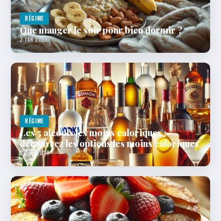
RÉGIME
Que manger le soir pour bien dormir ?
2 JAN 2025
RÉGIME
Les 5 alcools les moins caloriques :
découvrez les options les moins caloriques
3 OCT 2024