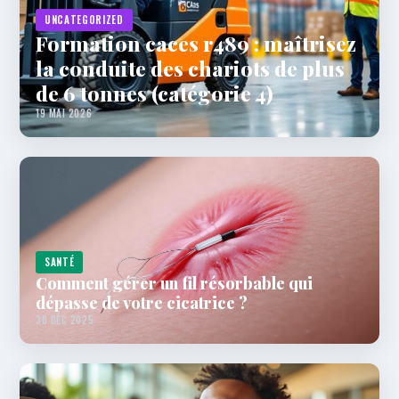
UNCATEGORIZED
Formation caces r489 : maîtrisez
la conduite des chariots de plus
de 6 tonnes (catégorie 4)
19 MAI 2026
SANTÉ
Comment gérer un fil résorbable qui
dépasse de votre cicatrice ?
30 DÉC 2025