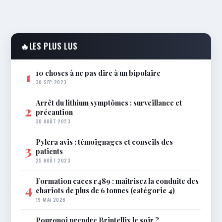
🔥
LES PLUS LUS
10 choses à ne pas dire à un bipolaire
1
30 SEP 2023
Arrêt du lithium symptômes : surveillance et
2
précaution
30 AOÛT 2023
Pylera avis : témoignages et conseils des
3
patients
25 AOÛT 2023
Formation caces r489 : maîtrisez la conduite des
4
chariots de plus de 6 tonnes (catégorie 4)
19 MAI 2026
Pourquoi prendre Brintellix le soir ?