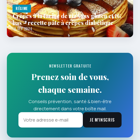
RÉGIME
Crêpes à la farine de riz sans gluten et IG
bas – recette pâte à crêpes diabétique
18 SEP 2024
NEWSLETTER GRATUITE
Prenez soin de vous,
chaque semaine.
Conseils prévention, santé & bien-être
directement dans votre boîte mail.
JE M'INSCRIS