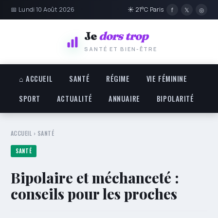
📅 Lundi 10 Août 2026
☀ 21°C Paris
f
𝕏
◎
Je
dors trop
SANTÉ ET BIEN-ÊTRE
⌂ ACCUEIL
SANTÉ
RÉGIME
VIE FÉMININE
SPORT
ACTUALITÉ
ANNUAIRE
BIPOLARITÉ
ACCUEIL
›
SANTÉ
SANTÉ
Bipolaire et méchanceté :
conseils pour les proches