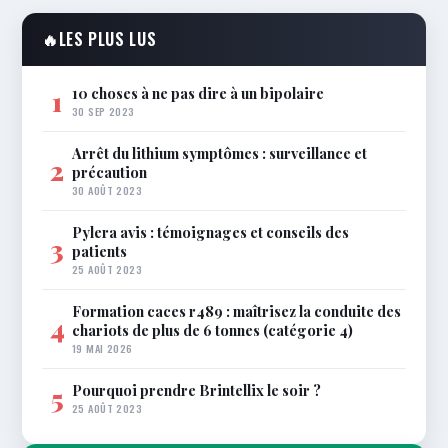
🔥
LES PLUS LUS
10 choses à ne pas dire à un bipolaire
1
30 SEP 2023
Arrêt du lithium symptômes : surveillance et
2
précaution
30 AOÛT 2023
Pylera avis : témoignages et conseils des
3
patients
25 AOÛT 2023
Formation caces r489 : maîtrisez la conduite des
4
chariots de plus de 6 tonnes (catégorie 4)
19 MAI 2026
Pourquoi prendre Brintellix le soir ?
5
25 AOÛT 2023