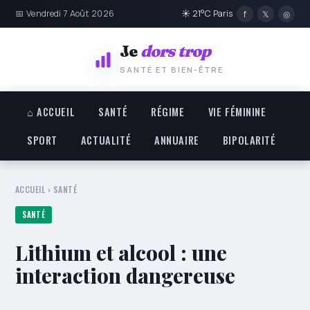
📅 Vendredi 7 Août 2026
☀ 21°C Paris
f
𝕏
◎
Je
dors trop
SANTÉ ET BIEN-ÊTRE
⌂ ACCUEIL
SANTÉ
RÉGIME
VIE FÉMININE
SPORT
ACTUALITÉ
ANNUAIRE
BIPOLARITÉ
ACCUEIL
›
SANTÉ
SANTÉ
Lithium et alcool : une
interaction dangereuse