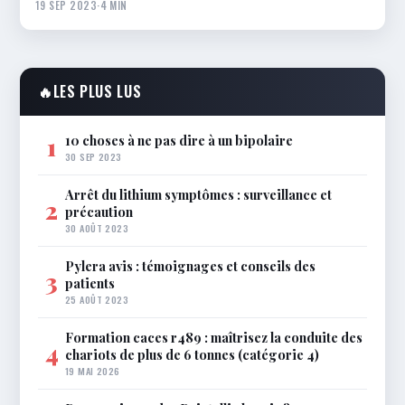
19 SEP 2023
·
4 MIN
🔥
LES PLUS LUS
10 choses à ne pas dire à un bipolaire
1
30 SEP 2023
Arrêt du lithium symptômes : surveillance et
2
précaution
30 AOÛT 2023
Pylera avis : témoignages et conseils des
3
patients
25 AOÛT 2023
Formation caces r489 : maîtrisez la conduite des
4
chariots de plus de 6 tonnes (catégorie 4)
19 MAI 2026