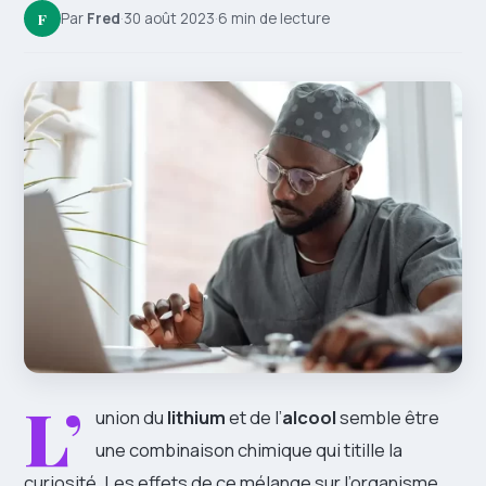
F
Par
Fred
·
30 août 2023
·
6 min de lecture
L’
union du
lithium
et de l’
alcool
semble être
une combinaison chimique qui titille la
curiosité. Les effets de ce mélange sur l’organisme