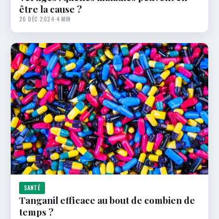
être la cause ?
26 DÉC 2024
·
4 MIN
SANTÉ
Tanganil efficace au bout de combien de
temps ?