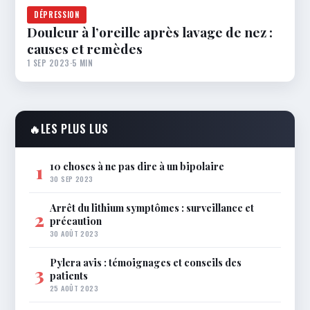
DÉPRESSION
Douleur à l’oreille après lavage de nez :
causes et remèdes
1 SEP 2023
·
5 MIN
🔥
LES PLUS LUS
10 choses à ne pas dire à un bipolaire
1
30 SEP 2023
Arrêt du lithium symptômes : surveillance et
2
précaution
30 AOÛT 2023
Pylera avis : témoignages et conseils des
3
patients
25 AOÛT 2023