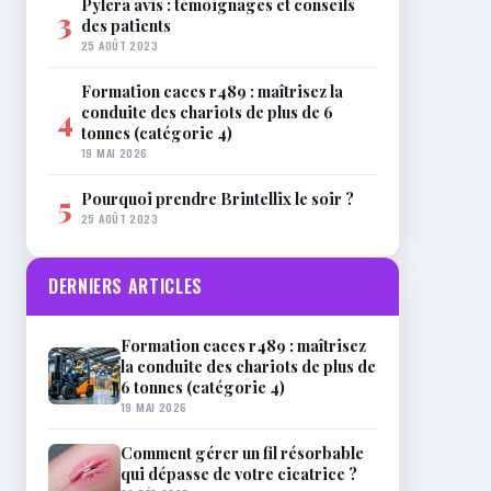
Pylera avis : témoignages et conseils
3
des patients
25 AOÛT 2023
Formation caces r489 : maîtrisez la
conduite des chariots de plus de 6
4
tonnes (catégorie 4)
19 MAI 2026
Pourquoi prendre Brintellix le soir ?
5
25 AOÛT 2023
DERNIERS ARTICLES
Formation caces r489 : maîtrisez
la conduite des chariots de plus de
6 tonnes (catégorie 4)
19 MAI 2026
Comment gérer un fil résorbable
qui dépasse de votre cicatrice ?