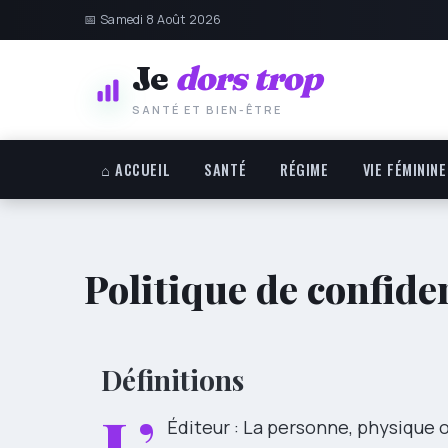
📅 Samedi 8 Août 2026
Je
dors trop
SANTÉ ET BIEN-ÊTRE
⌂ ACCUEIL
SANTÉ
RÉGIME
VIE FÉMININE
Politique de confiden
Définitions
L’
Éditeur : La personne, physique o