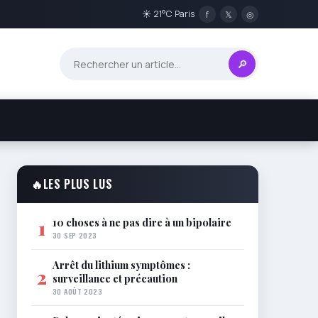
☀ 21°C Paris
f
𝕏
◎
🔎
🔥
LES PLUS LUS
10 choses à ne pas dire à un bipolaire
1
30 SEP 2023
Arrêt du lithium symptômes :
2
surveillance et précaution
30 AOÛT 2023