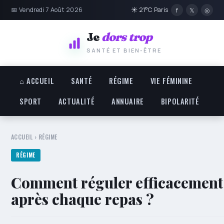
📅 Vendredi 7 Août 2026
☀ 21°C Paris
f
𝕏
◎
Je
dors trop
SANTÉ ET BIEN-ÊTRE
⌂ ACCUEIL
SANTÉ
RÉGIME
VIE FÉMININE
SPORT
ACTUALITÉ
ANNUAIRE
BIPOLARITÉ
ACCUEIL
›
RÉGIME
RÉGIME
Comment réguler efficacement
après chaque repas ?