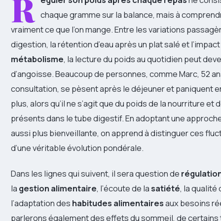
R
chaque gramme sur la balance, mais à comprend
vraiment ce que l’on mange. Entre les variations passagè
digestion, la rétention d’eau après un plat salé et l’impac
métabolisme
, la lecture du poids au quotidien peut dev
d’angoisse. Beaucoup de personnes, comme Marc, 52 ans, 
consultation, se pèsent après le déjeuner et paniquent en
plus, alors qu’il ne s’agit que du poids de la nourriture et
présents dans le tube digestif. En adoptant une approche
aussi plus bienveillante, on apprend à distinguer ces flu
d’une véritable évolution pondérale.
Dans les lignes qui suivent, il sera question de
régulatio
la
gestion alimentaire
, l’écoute de la
satiété
, la qualité
l’adaptation des
habitudes alimentaires
aux besoins ré
parlerons également des effets du sommeil, de certains