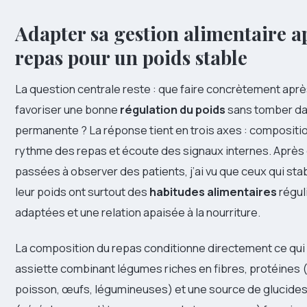
Adapter sa gestion alimentaire 
repas pour un poids stable
La question centrale reste : que faire concrètement aprè
favoriser une bonne
régulation du poids
sans tomber dan
permanente ? La réponse tient en trois axes : composition
rythme des repas et écoute des signaux internes. Aprè
passées à observer des patients, j’ai vu que ceux qui st
leur poids ont surtout des
habitudes alimentaires
régul
adaptées et une relation apaisée à la nourriture.
La composition du repas conditionne directement ce qui 
assiette combinant légumes riches en fibres, protéines 
poisson, œufs, légumineuses) et une source de glucid