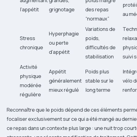
augmentant
grandes,
poids malgré
protéi
l’appétit
grignotage
des repas
au mé
“normaux”
Variations de
Techn
Hyperphagie
Stress
poids,
relaxa
ou perte
chronique
difficultés de
physiq
d’appétit
stabilisation
suivi 
Activité
Appétit
Poids plus
Intégr
physique
généralement
stable sur le
vélo d
modérée
mieux régulé
long terme
renfo
régulière
Reconnaître que le poids dépend de ces éléments perme
focaliser exclusivement sur ce qui a été mangé au dernie
ce repas dans un contexte plus large : une nuit trop cour