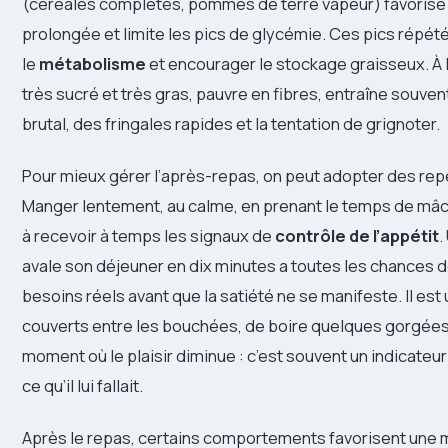
(céréales complètes, pommes de terre vapeur) favorise
prolongée et limite les pics de glycémie. Ces pics répé
le
métabolisme
et encourager le stockage graisseux. À l
très sucré et très gras, pauvre en fibres, entraîne souven
brutal, des fringales rapides et la tentation de grignoter.
Pour mieux gérer l’après-repas, on peut adopter des rep
Manger lentement, au calme, en prenant le temps de mâch
à recevoir à temps les signaux de
contrôle de l’appétit
.
avale son déjeuner en dix minutes a toutes les chances 
besoins réels avant que la satiété ne se manifeste. Il est 
couverts entre les bouchées, de boire quelques gorgées 
moment où le plaisir diminue : c’est souvent un indicateur
ce qu’il lui fallait.
Après le repas, certains comportements favorisent une 