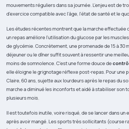
mouvements réguliers dans sa journée. L’enjeu est de tr
d’exercice compatible avec l’âge, l’état de santé et le quo
Les études récentes montrent que la marche effectuée da
un repas améliore l’utilisation du glucose par les muscles
de glycémie. Concrètement, une promenade de 15 à 30 m
déjeuner ou le dîner suffit souvent à ressentir une meille
moins de somnolence. C’est une forme douce de
contrôl
elle éloigne le grignotage réflexe post-repas. Pour un
Claire, 60 ans, sujette aux lourdeurs après le repas du soi
marche a diminué les inconforts et aidé à stabiliser son to
plusieurs mois.
Il est toutefois inutile, voire risqué, de se lancer dans un 
après avoir mangé. Les sports très sollicitants (course 