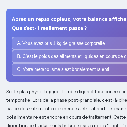
Apres un repas copieux, votre balance affiche 
Que s’est-il reellement passe ?
A. Vous avez pris 1 kg de graisse corporelle
B. C’est le poids des aliments et liquides en cours de d
C. Votre metabolisme s’est brutalement ralenti
Sur le plan physiologique, le tube digestif fonctionne c
temporaire. Lors de la phase post-prandiale, c’est-à-dir
partie des nutriments commence à être absorbée, mais u
bol alimentaire est encore en cours de traitement. Cette
digestion
se traduit sur la balance par un poids “gonflé” 