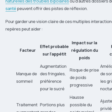
naturelles des troubles bipolaires
ou d’autres dossiers d
santé
peuvent offrir des pistes de réflexion.
Pour garder une vision claire de ces multiples interaction
repères peut aider :
Impact sur la
Effet probable
Facteur
régulation du
sur l’appétit
c
poids
Augmentation
Amélio
Risque de prise
Manque de
des fringales,
de som
de poids
sommeil
préférence
les g
progressive
pour le sucré
noctu
Hausse
Ajuste
Traitement
Portions plus
possible du
privil