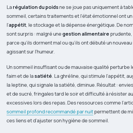
La
régulation du poids
ne se joue pas uniquement à tabl
sommeil, certains traitements et l’état émotionnel ont u
l’
appétit
, le stockage et la dépense énergétique. De no
sont surpris : malgré une
gestion alimentaire
prudente, 
parce qu’ils dorment mal ou qu’ils ont débuté un nouve
agissant sur l’humeur.
Un sommeil insuffisant ou de mauvaise qualité perturbe 
faim et de la
satiété
. La ghréline, qui stimule l’appétit, 
la leptine, qui signale la satiété, diminue. Résultat : envi
et de sucré, fringales tard le soir et difficulté à résister 
excessives lors des repas. Des ressources comme l’artic
sommeil profond recommandé par nuit
permettent de m
ces liens et d’ajuster son hygiène de sommeil.