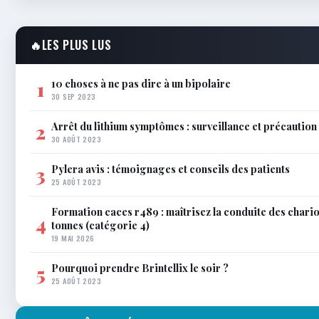
🔥
LES PLUS LUS
10 choses à ne pas dire à un bipolaire
1
30 SEP 2023
Arrêt du lithium symptômes : surveillance et précaution
2
30 AOÛT 2023
Pylera avis : témoignages et conseils des patients
3
25 AOÛT 2023
Formation caces r489 : maîtrisez la conduite des chario
4
tonnes (catégorie 4)
19 MAI 2026
Pourquoi prendre Brintellix le soir ?
5
25 AOÛT 2023