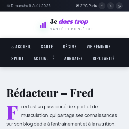
📅 Dimanche 9 Août 2026
☀ 21°C Paris
f
𝕏
◎
Je
dors trop
SANTÉ ET BIEN-ÊTRE
⌂ ACCUEIL
SANTÉ
RÉGIME
VIE FÉMININE
SPORT
ACTUALITÉ
ANNUAIRE
BIPOLARITÉ
Rédacteur – Fred
F
red est un passionné de sport et de
musculation, qui partage ses connaissances
sur son blog dédié à l’entraînement et à la nutrition.